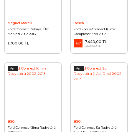
Magnet Marelli
Bosch
Ford Connect Debriyaj Üst
Ford Focus-Connect Klima
Merkezi 2002-2013
Kompresör 1998-2002
7.440,00 TL
1.700,00 TL
%7
8.000,00 TL
Yeni
Yeni
BSG
BSG
Ford Connect Klima Radyatörü
Ford Connect Su Radyatörü