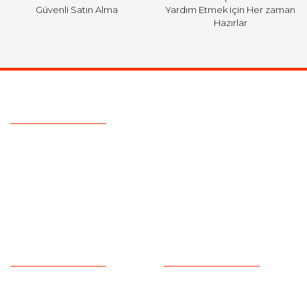
Güvenli Satın Alma
Yardım Etmek için Her zaman
Hazırlar
Ulaşım Bilgileri
Telefon :
0533 329 51 39
Mail :
info@hsfordyedekparca.com
Adres :
Ostim Serhat Mahallesi 1124 Sokak No:19
Yenimahalle/Ankara
Kurumsal
Alışveriş
Hakkımızda
Satış Sözleşmesi