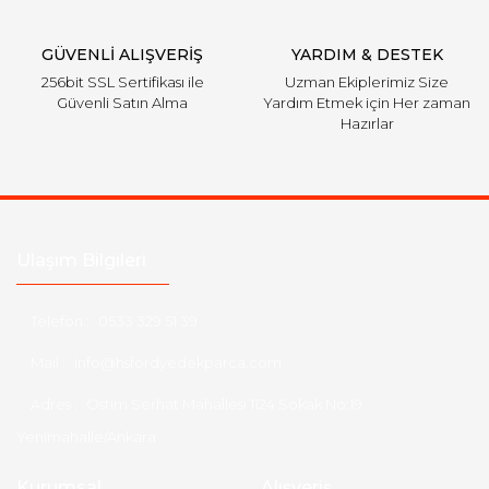
Gönder
GÜVENLİ ALIŞVERİŞ
YARDIM & DESTEK
256bit SSL Sertifikası ile
Uzman Ekiplerimiz Size
Güvenli Satın Alma
Yardım Etmek için Her zaman
Hazırlar
Ulaşım Bilgileri
Telefon :
0533 329 51 39
Mail :
info@hsfordyedekparca.com
Adres :
Ostim Serhat Mahallesi 1124 Sokak No:19
Yenimahalle/Ankara
Kurumsal
Alışveriş