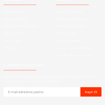
Hakkımızda
Satış Sözleşmesi
Kurumsal Satış
Ödeme ve Teslimat
Sıkça Sorulan Sorular
Gizlilik ve Güvenlik
Kargo Takibi
İade ve İptal
Yeni Üyelik
Garanti Şartları
İletişim
Hesap Numaralarımız
Havale Bildirim Formu
E-Bülten'e Kayıt Olun
Haber listemize kayıt olarak kampanyalardan,indirim ve yeni
ürünlerden ilk siz haberdar olabilirsiniz.
Kayıt Ol