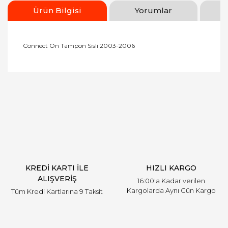
Ürün Bilgisi
Yorumlar
Connect Ön Tampon Sisli 2003-2006
Bu ürünün fiyat bilgisi, resim, ürün açıklamalarında
ve diğer konularda yetersiz gördüğünüz noktaları
Bu ürüne ilk yorumu siz yapın!
öneri formunu kullanarak tarafımıza iletebilirsiniz.
Görüş ve önerileriniz için teşekkür ederiz.
Yorum Yaz
Ürün resmi kalitesiz, bozuk veya görüntülenemiyor.
Ürün açıklamasında eksik bilgiler bulunuyor.
Ürün bilgilerinde hatalar bulunuyor.
Ürün fiyatı diğer sitelerden daha pahalı.
KREDİ KARTI İLE
HIZLI KARGO
Bu ürüne benzer farklı alternatifler olmalı.
ALIŞVERİŞ
16:00'a Kadar verilen
Kargolarda Aynı Gün Kargo
Tüm Kredi Kartlarına 9 Taksit