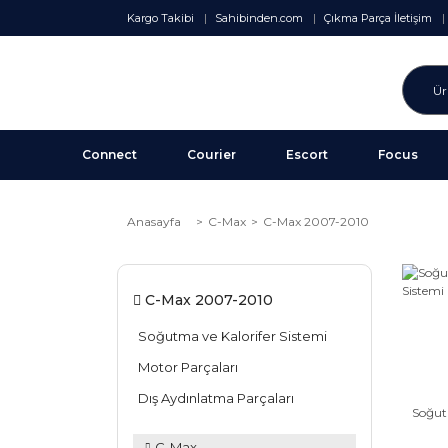
Kargo Takibi
Sahibinden.com
Çıkma Parça İletişim
Connect
Courier
Escort
Focus
Anasayfa
C-Max
C-Max 2007-2010
C-Max 2007-2010
Soğutma ve Kalorifer Sistemi
Motor Parçaları
Dış Aydınlatma Parçaları
Soğut
C-Max