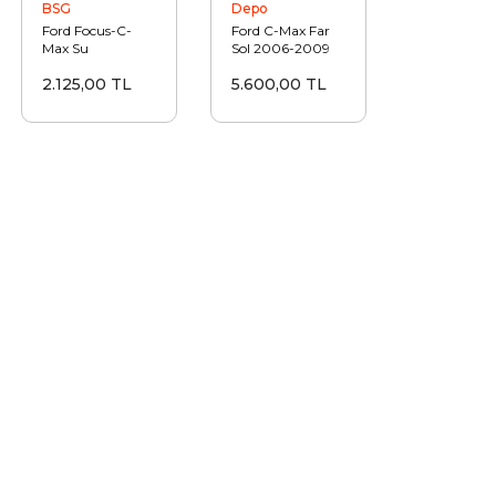
BSG
Depo
Ford Focus-C-
Ford C-Max Far
Max Su
Sol 2006-2009
Radyatörü 2003-
2.125,00 TL
5.600,00 TL
2011