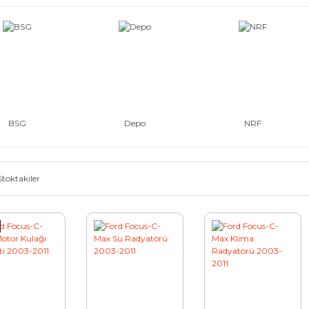
BSG
Depo
NRF
Stoktakiler