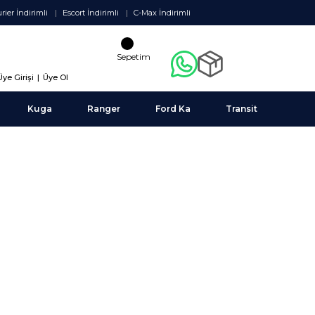
rier İndirimli
Escort İndirimli
C-Max İndirimli
Sepetim
Üye Girişi
|
Üye Ol
Kuga
Ranger
Ford Ka
Transit