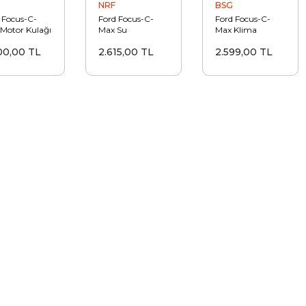
NRF
BSG
 Focus-C-
Ford Focus-C-
Ford Focus-C-
Motor Kulağı
Max Su
Max Klima
eti 2003-
Radyatörü 2003-
Radyatörü 2003-
00,00 TL
2.615,00 TL
2.599,00 TL
2011
2011