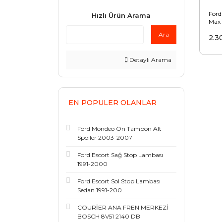
Ford
Hızlı Ürün Arama
Max 
Brak
Ara
2.3
2011
Detaylı Arama
EN POPULER OLANLAR
Ford Mondeo Ön Tampon Alt
Spoiler 2003-2007
Ford Escort Sağ Stop Lambası
1991-2000
Ford Escort Sol Stop Lambası
Sedan 1991-200
COURİER ANA FREN MERKEZİ
BOSCH 8V51 2140 DB