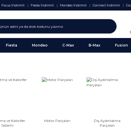
Focus İndirimli
Fiesta İndirimli
Mondeo İndirimli
Connect İndirimli
Cou
Fiesta
Mondeo
C-Max
B-Max
Fusion
ma ve Kalorifer
Motor Parçaları
Dış Aydınlatma
Sistemi
Parçaları