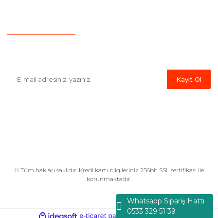
Havale Bildirim Formu
E-Bülten'e Kayıt Olun
Haber listemize kayıt olarak kampanyalardan,indirim ve yeni
ürünlerden ilk siz haberdar olabilirsiniz.
Kayıt Ol
© Tüm hakları saklıdır. Kredi kartı bilgileriniz 256bit SSL sertifikası ile
korunmaktadır.
Whatsapp Sipariş Hattı
0533 329 51 39
ile
ideasoft
e-