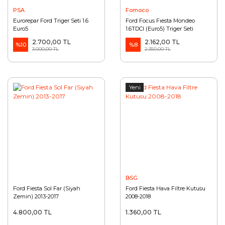
PSA
Fomoco
Eurorepar Ford Triger Seti 1.6
Ford Focus Fıesta Mondeo
Euro5
1.6TDCI (Euro5) Triger Seti
Fomoco
2.700,00 TL
2.162,00 TL
%10
%8
3.000,00 TL
2.350,00 TL
Yeni
BSG
Ford Fiesta Sol Far (Siyah
Ford Fiesta Hava Filtre Kutusu
Zemin) 2013-2017
2008-2018
4.800,00 TL
1.360,00 TL