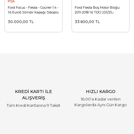
PSA
Ford Focus - Fiesta - Courier 1.4 -
Ford Fiesta Boş Motor Bloğu
1.6 Euro5 Silindir Kapağı Siboplu
2011-2018 1.6 TDCI (DİZEL-
AV6Q 6C032 AA
EURO5)
30.000,00 TL
33.600,00 TL
KREDİ KARTI İLE
HIZLI KARGO
ALIŞVERİŞ
16:00'a Kadar verilen
Kargolarda Aynı Gün Kargo
Tüm Kredi Kartlarına 9 Taksit