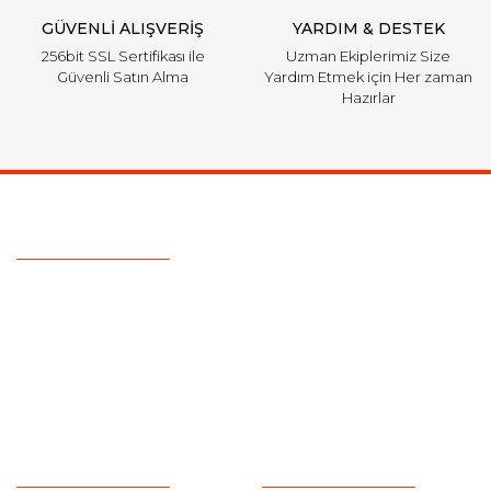
GÜVENLİ ALIŞVERİŞ
YARDIM & DESTEK
256bit SSL Sertifikası ile
Uzman Ekiplerimiz Size
Güvenli Satın Alma
Yardım Etmek için Her zaman
Hazırlar
Ulaşım Bilgileri
Telefon :
0533 329 51 39
Mail :
info@hsfordyedekparca.com
Adres :
Ostim Serhat Mahallesi 1124 Sokak No:19
Yenimahalle/Ankara
Kurumsal
Alışveriş