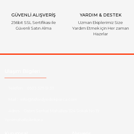
Gönder
GÜVENLİ ALIŞVERİŞ
YARDIM & DESTEK
256bit SSL Sertifikası ile
Uzman Ekiplerimiz Size
Güvenli Satın Alma
Yardım Etmek için Her zaman
Hazırlar
Ulaşım Bilgileri
Telefon :
0533 329 51 39
Mail :
info@hsfordyedekparca.com
Adres :
Ostim Serhat Mahallesi 1124 Sokak No:19
Yenimahalle/Ankara
Kurumsal
Alışveriş