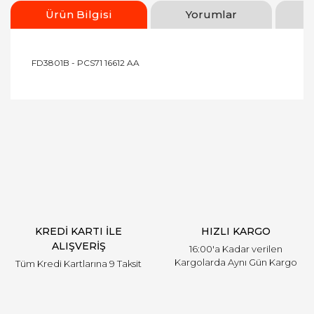
Ürün Bilgisi
Yorumlar
FD3801B - PCS71 16612 AA
Bu ürünün fiyat bilgisi, resim, ürün açıklamalarında
ve diğer konularda yetersiz gördüğünüz noktaları
Bu ürüne ilk yorumu siz yapın!
öneri formunu kullanarak tarafımıza iletebilirsiniz.
Görüş ve önerileriniz için teşekkür ederiz.
Yorum Yaz
Ürün resmi kalitesiz, bozuk veya görüntülenemiyor.
Ürün açıklamasında eksik bilgiler bulunuyor.
Ürün bilgilerinde hatalar bulunuyor.
Ürün fiyatı diğer sitelerden daha pahalı.
KREDİ KARTI İLE
HIZLI KARGO
Bu ürüne benzer farklı alternatifler olmalı.
ALIŞVERİŞ
16:00'a Kadar verilen
Kargolarda Aynı Gün Kargo
Tüm Kredi Kartlarına 9 Taksit