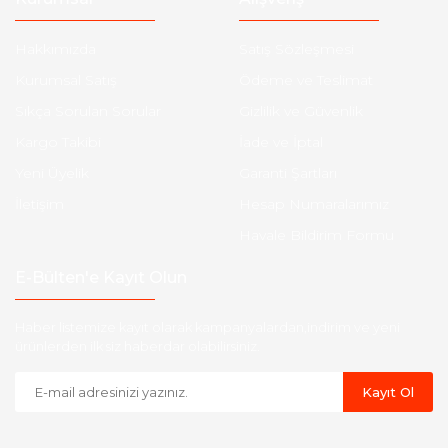
Hakkımızda
Satış Sözleşmesi
Kurumsal Satış
Ödeme ve Teslimat
Sıkça Sorulan Sorular
Gizlilik ve Güvenlik
Kargo Takibi
İade ve İptal
Yeni Üyelik
Garanti Şartları
İletişim
Hesap Numaralarımız
Havale Bildirim Formu
E-Bülten'e Kayıt Olun
Haber listemize kayıt olarak kampanyalardan,indirim ve yeni
ürünlerden ilk siz haberdar olabilirsiniz.
Kayıt Ol