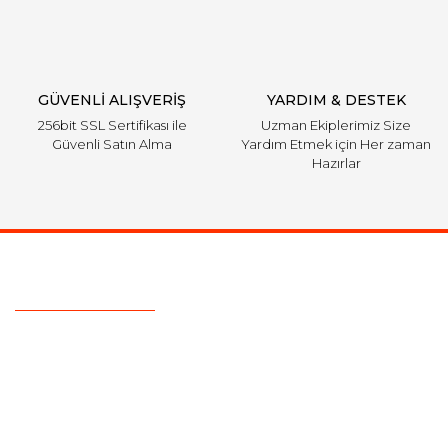
GÜVENLİ ALIŞVERİŞ
YARDIM & DESTEK
256bit SSL Sertifikası ile
Uzman Ekiplerimiz Size
Güvenli Satın Alma
Yardım Etmek için Her zaman
Hazırlar
Ulaşım Bilgileri
Telefon :
0533 329 51 39
Mail :
info@hsfordyedekparca.com
Adres :
Ostim Serhat Mahallesi 1124 Sokak No:19