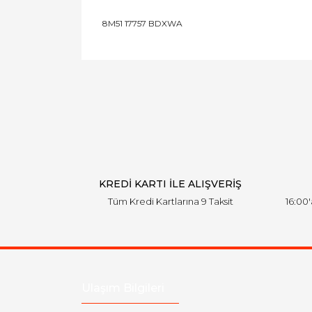
8M51 17757 BDXWA
Bu ürünün fiyat bilgisi, resim, ürün açıklamal
Görüş ve önerileriniz için teşekkür ederiz.
Ürün resmi kalitesiz, bozuk veya görüntülen
Ürün açıklamasında eksik bilgiler bulunuyor.
Ürün bilgilerinde hatalar bulunuyor.
Ürün fiyatı diğer sitelerden daha pahalı.
Bu ürüne benzer farklı alternatifler olmalı.
KREDİ KARTI İLE ALIŞVERİŞ
Tüm Kredi Kartlarına 9 Taksit
16:00
Ulaşım Bilgileri