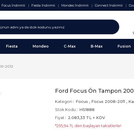
Focus İndirimli
Fiesta İndirimli
Mondeo İndirimli
Connect İndirimli
Cou
Fiesta
Mondeo
C-Max
B-Max
Fusion
09-2012
Ford Focus Ön Tampon 200
Kategori
Focus
,
Focus 2008-2011
,
Ka
Stok Kodu
HS1888
Fiyat
2.083,33 TL + KDV
*255,94 TL den başlayan taksitlerle!