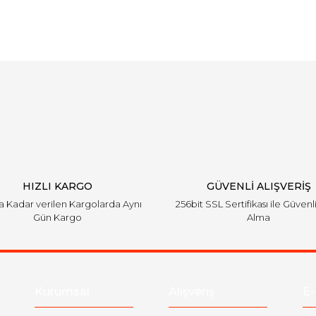
arında ve diğer konularda yetersiz gördüğünüz noktaları öneri formunu ku
Bu ürüne ilk yorumu siz yapın!
emiyor.
Yorum Yaz
HIZLI KARGO
GÜVENLİ ALIŞVERİŞ
'a Kadar verilen Kargolarda Aynı
256bit SSL Sertifikası ile Güvenl
Gün Kargo
Alma
Gönder
Kurumsal
Alışveriş
E-