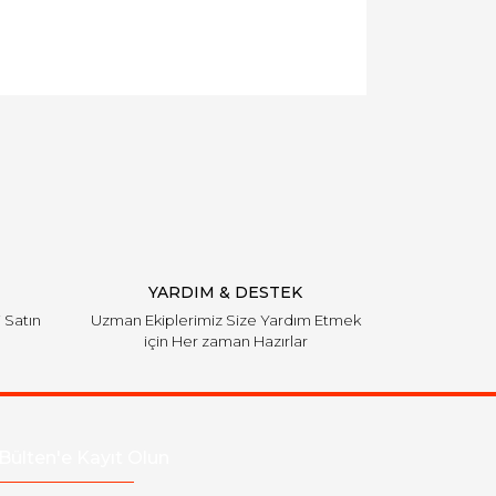
llanarak tarafımıza iletebilirsiniz.
YARDIM & DESTEK
i Satın
Uzman Ekiplerimiz Size Yardım Etmek
için Her zaman Hazırlar
Bülten'e Kayıt Olun