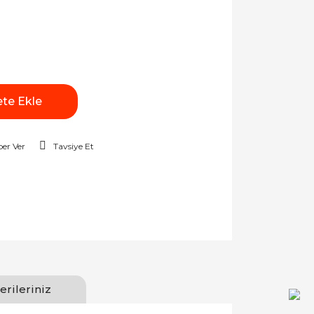
te Ekle
er Ver
Tavsiye Et
erileriniz