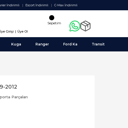
rier İndirimli
Escort İndirimli
C-Max İndirimli
Sepetim
Üye Girişi
|
Üye Ol
Kuga
Ranger
Ford Ka
Transit
9-2012
porta Parçaları