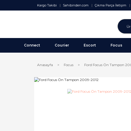
Kargo Takibi
Sahibinden.com
Çıkma Parça İletişim
Connect
Courier
Escort
Focus
Anasayfa
Focus
Ford Focus Ön Tampon 20