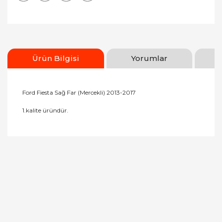
Ürün Bilgisi
Yorumlar
Ford Fiesta Sağ Far (Mercekli) 2013-2017
1.kalite üründür.
Bu ürünün fiyat bilgisi, resim, ürün açıklamalarında
ve diğer konularda yetersiz gördüğünüz noktaları
Bu ürüne ilk yorumu siz yapın!
öneri formunu kullanarak tarafımıza iletebilirsiniz.
Görüş ve önerileriniz için teşekkür ederiz.
Yorum Yaz
Ürün resmi kalitesiz, bozuk veya görüntülenemiyor.
Ürün açıklamasında eksik bilgiler bulunuyor.
Ürün bilgilerinde hatalar bulunuyor.
Ürün fiyatı diğer sitelerden daha pahalı.