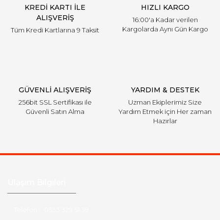
KREDİ KARTI İLE
HIZLI KARGO
Bu ürüne benzer farklı alternatifler olmalı.
ALIŞVERİŞ
16:00'a Kadar verilen
Kargolarda Aynı Gün Kargo
Tüm Kredi Kartlarına 9 Taksit
Gönder
GÜVENLİ ALIŞVERİŞ
YARDIM & DESTEK
256bit SSL Sertifikası ile
Uzman Ekiplerimiz Size
Güvenli Satın Alma
Yardım Etmek için Her zaman
Hazırlar
Ulaşım Bilgileri
Telefon :
0533 329 51 39