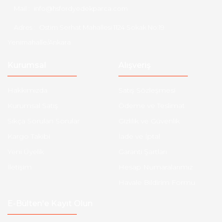
Mail :
info@hsfordyedekparca.com
Adres :
Ostim Serhat Mahallesi 1124 Sokak No:19
Yenimahalle/Ankara
Kurumsal
Alışveriş
Hakkımızda
Satış Sözleşmesi
Kurumsal Satış
Ödeme ve Teslimat
Sıkça Sorulan Sorular
Gizlilik ve Güvenlik
Kargo Takibi
İade ve İptal
Yeni Üyelik
Garanti Şartları
İletişim
Hesap Numaralarımız
Havale Bildirim Formu
E-Bülten'e Kayıt Olun