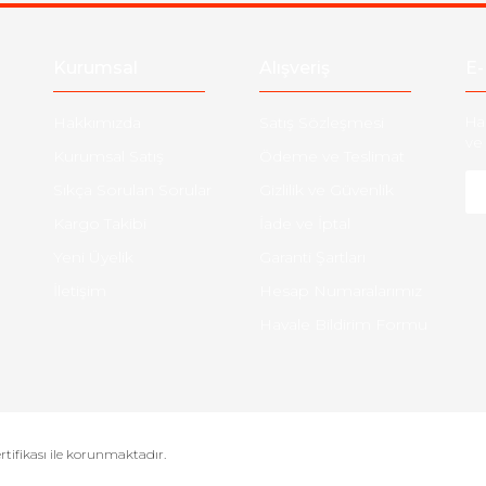
Gönder
Kurumsal
Alışveriş
E-
Hakkımızda
Satış Sözleşmesi
Ha
ve 
Kurumsal Satış
Ödeme ve Teslimat
Sıkça Sorulan Sorular
Gizlilik ve Güvenlik
Kargo Takibi
İade ve İptal
Yeni Üyelik
Garanti Şartları
İletişim
Hesap Numaralarımız
Havale Bildirim Formu
ertifikası ile korunmaktadır.