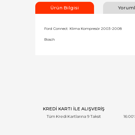
Ürün Bilgisi
Yoruml
Ford Connect Klima Kompresör 2003-2008
Bosch
Bu ürünün fiyat bilgisi, resim, ürün açıklamal
Görüş ve önerileriniz için teşekkür ederiz.
Ürün resmi kalitesiz, bozuk veya görüntülen
Ürün açıklamasında eksik bilgiler bulunuyor.
Ürün bilgilerinde hatalar bulunuyor.
Ürün fiyatı diğer sitelerden daha pahalı.
Bu ürüne benzer farklı alternatifler olmalı.
KREDİ KARTI İLE ALIŞVERİŞ
Tüm Kredi Kartlarına 9 Taksit
16:00