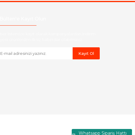
Bülten'e Kayıt Olun
ber listemize kayıt olarak kampanyalardan,indirim
yeni ürünlerden ilk siz haberdar olabilirsiniz.
Kayıt Ol
Whatsapp Sipariş Hattı