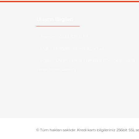
Ulaşım Bilgileri
Telefon :
0533 329 51 39
Mail :
info@hsfordyedekparca.com
Adres :
Ostim Serhat Mahallesi 1124 Sokak No:19
Yenimahalle/Ankara
© Tüm hakları saklıdır. Kredi kartı bilgileriniz 256bit SSL s