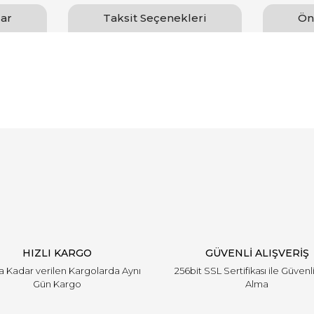
ar
Taksit Seçenekleri
Ön
arında ve diğer konularda yetersiz gördüğünüz noktaları öneri formunu ku
Bu ürüne ilk yorumu siz yapın!
emiyor.
Yorum Yaz
HIZLI KARGO
GÜVENLİ ALIŞVERİŞ
'a Kadar verilen Kargolarda Aynı
256bit SSL Sertifikası ile Güvenl
Gün Kargo
Alma