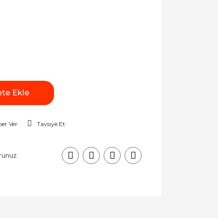
te Ekle
er Ver
Tavsiye Et
runuz