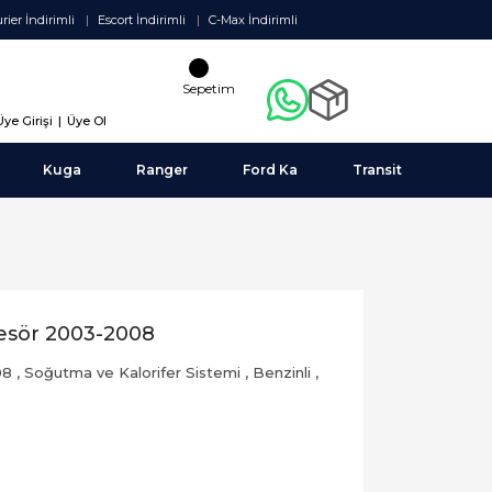
rier İndirimli
Escort İndirimli
C-Max İndirimli
Sepetim
Üye Girişi
|
Üye Ol
Kuga
Ranger
Ford Ka
Transit
esör 2003-2008
08
,
Soğutma ve Kalorifer Sistemi
,
Benzinli
,