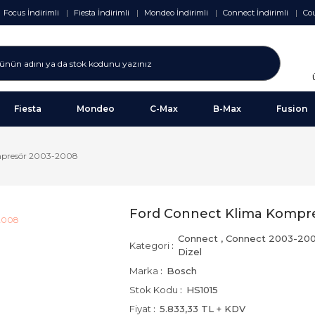
Focus İndirimli
Fiesta İndirimli
Mondeo İndirimli
Connect İndirimli
Cou
Fiesta
Mondeo
C-Max
B-Max
Fusion
mpresör 2003-2008
Ford Connect Klima Kompr
Connect
,
Connect 2003-20
Kategori
Dizel
Marka
Bosch
Stok Kodu
HS1015
Fiyat
5.833,33 TL + KDV