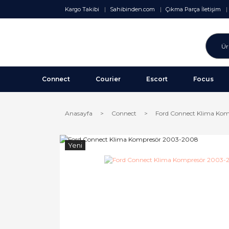
Kargo Takibi
Sahibinden.com
Çıkma Parça İletişim
Connect
Courier
Escort
Focus
Anasayfa
Connect
Ford Connect Klima Ko
Yeni