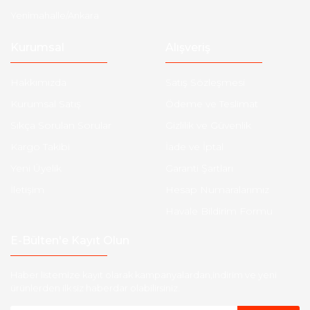
Yenimahalle/Ankara
Kurumsal
Alışveriş
Hakkımızda
Satış Sözleşmesi
Kurumsal Satış
Ödeme ve Teslimat
Sıkça Sorulan Sorular
Gizlilik ve Güvenlik
Kargo Takibi
İade ve İptal
Yeni Üyelik
Garanti Şartları
İletişim
Hesap Numaralarımız
Havale Bildirim Formu
E-Bülten'e Kayıt Olun
Haber listemize kayıt olarak kampanyalardan,indirim ve yeni
ürünlerden ilk siz haberdar olabilirsiniz.