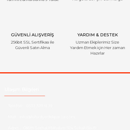
Gönder
GÜVENLİ ALIŞVERİŞ
YARDIM & DESTEK
256bit SSL Sertifikası ile
Uzman Ekiplerimiz Size
Güvenli Satın Alma
Yardım Etmek için Her zaman
Hazırlar
Ulaşım Bilgileri
Telefon :
0533 329 51 39
Mail :
info@hsfordyedekparca.com
Adres :
Ostim Serhat Mahallesi 1124 Sokak No:19