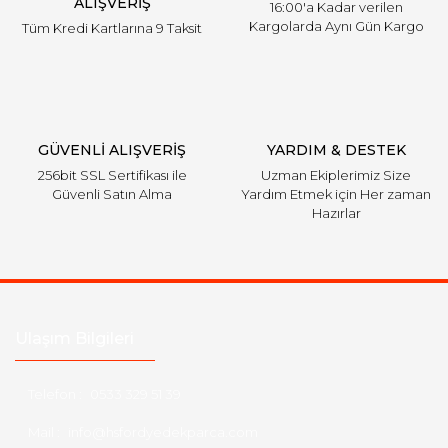
ALIŞVERİŞ
16:00'a Kadar verilen
Kargolarda Aynı Gün Kargo
Tüm Kredi Kartlarına 9 Taksit
Gönder
GÜVENLİ ALIŞVERİŞ
YARDIM & DESTEK
256bit SSL Sertifikası ile
Uzman Ekiplerimiz Size
Güvenli Satın Alma
Yardım Etmek için Her zaman
Hazırlar
Ulaşım Bilgileri
Telefon :
0533 329 51 39
Mail :
info@hsfordyedekparca.com