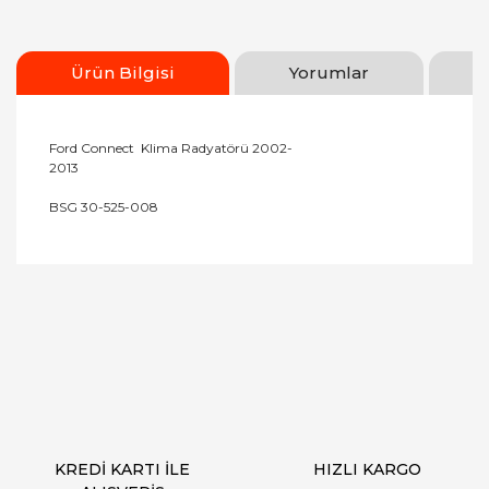
Ürün Bilgisi
Yorumlar
Ford Connect Klima Radyatörü 2002-
2013
BSG 30-525-008
Bu ürünün fiyat bilgisi, resim, ürün açıklamalarında
ve diğer konularda yetersiz gördüğünüz noktaları
Bu ürüne ilk yorumu siz yapın!
öneri formunu kullanarak tarafımıza iletebilirsiniz.
Görüş ve önerileriniz için teşekkür ederiz.
Yorum Yaz
Ürün resmi kalitesiz, bozuk veya görüntülenemiyor.
Ürün açıklamasında eksik bilgiler bulunuyor.
Ürün bilgilerinde hatalar bulunuyor.
Ürün fiyatı diğer sitelerden daha pahalı.
KREDİ KARTI İLE
HIZLI KARGO
Bu ürüne benzer farklı alternatifler olmalı.