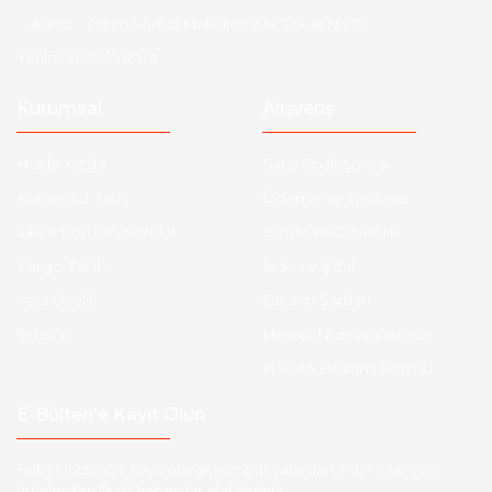
Adres :
Ostim Serhat Mahallesi 1124 Sokak No:19
Yenimahalle/Ankara
Kurumsal
Alışveriş
Hakkımızda
Satış Sözleşmesi
Kurumsal Satış
Ödeme ve Teslimat
Sıkça Sorulan Sorular
Gizlilik ve Güvenlik
Kargo Takibi
İade ve İptal
Yeni Üyelik
Garanti Şartları
İletişim
Hesap Numaralarımız
Havale Bildirim Formu
E-Bülten'e Kayıt Olun
Haber listemize kayıt olarak kampanyalardan,indirim ve yeni
ürünlerden ilk siz haberdar olabilirsiniz.