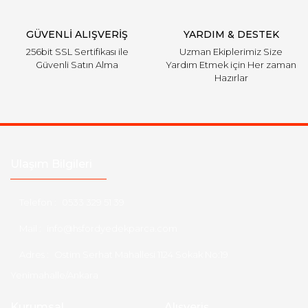
Gönder
GÜVENLİ ALIŞVERİŞ
YARDIM & DESTEK
256bit SSL Sertifikası ile
Uzman Ekiplerimiz Size
Güvenli Satın Alma
Yardım Etmek için Her zaman
Hazırlar
Ulaşım Bilgileri
Telefon :
0533 329 51 39
Mail :
info@hsfordyedekparca.com
Adres :
Ostim Serhat Mahallesi 1124 Sokak No:19
Yenimahalle/Ankara
Kurumsal
Alışveriş