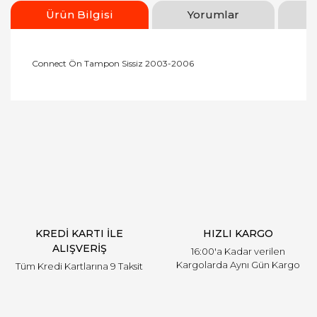
Ürün Bilgisi
Yorumlar
Connect Ön Tampon Sissiz 2003-2006
Bu ürünün fiyat bilgisi, resim, ürün açıklamalarında
ve diğer konularda yetersiz gördüğünüz noktaları
Bu ürüne ilk yorumu siz yapın!
öneri formunu kullanarak tarafımıza iletebilirsiniz.
Görüş ve önerileriniz için teşekkür ederiz.
Yorum Yaz
Ürün resmi kalitesiz, bozuk veya görüntülenemiyor.
Ürün açıklamasında eksik bilgiler bulunuyor.
Ürün bilgilerinde hatalar bulunuyor.
Ürün fiyatı diğer sitelerden daha pahalı.
KREDİ KARTI İLE
HIZLI KARGO
Bu ürüne benzer farklı alternatifler olmalı.
ALIŞVERİŞ
16:00'a Kadar verilen
Kargolarda Aynı Gün Kargo
Tüm Kredi Kartlarına 9 Taksit