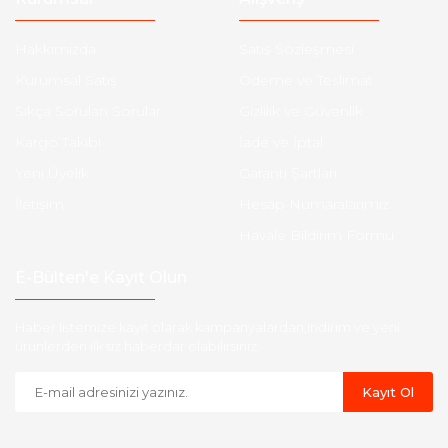
Hakkımızda
Satış Sözleşmesi
Kurumsal Satış
Ödeme ve Teslimat
Sıkça Sorulan Sorular
Gizlilik ve Güvenlik
Kargo Takibi
İade ve İptal
Yeni Üyelik
Garanti Şartları
İletişim
Hesap Numaralarımız
Havale Bildirim Formu
E-Bülten'e Kayıt Olun
Haber listemize kayıt olarak kampanyalardan,indirim ve yeni
ürünlerden ilk siz haberdar olabilirsiniz.
Kayıt Ol