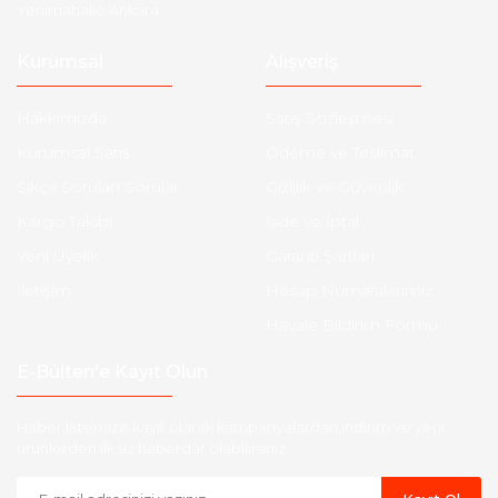
Yenimahalle/Ankara
Kurumsal
Alışveriş
Hakkımızda
Satış Sözleşmesi
Kurumsal Satış
Ödeme ve Teslimat
Sıkça Sorulan Sorular
Gizlilik ve Güvenlik
Kargo Takibi
İade ve İptal
Yeni Üyelik
Garanti Şartları
İletişim
Hesap Numaralarımız
Havale Bildirim Formu
E-Bülten'e Kayıt Olun
Haber listemize kayıt olarak kampanyalardan,indirim ve yeni
ürünlerden ilk siz haberdar olabilirsiniz.