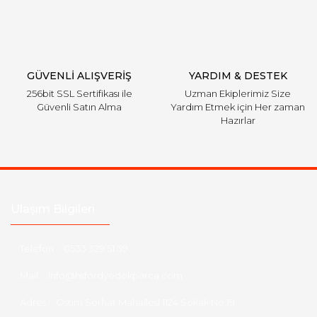
Gönder
GÜVENLİ ALIŞVERİŞ
YARDIM & DESTEK
256bit SSL Sertifikası ile
Uzman Ekiplerimiz Size
Güvenli Satın Alma
Yardım Etmek için Her zaman
Hazırlar
Ulaşım Bilgileri
Telefon :
0533 329 51 39
Mail :
info@hsfordyedekparca.com
Adres :
Ostim Serhat Mahallesi 1124 Sokak No:19