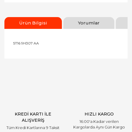
Ürün Bilgisi
Yorumlar
5T16 9H307 AA
Bu ürünün fiyat bilgisi, resim, ürün açıklamalarında
ve diğer konularda yetersiz gördüğünüz noktaları
Bu ürüne ilk yorumu siz yapın!
öneri formunu kullanarak tarafımıza iletebilirsiniz.
Görüş ve önerileriniz için teşekkür ederiz.
Yorum Yaz
Ürün resmi kalitesiz, bozuk veya görüntülenemiyor.
Ürün açıklamasında eksik bilgiler bulunuyor.
Ürün bilgilerinde hatalar bulunuyor.
Ürün fiyatı diğer sitelerden daha pahalı.
KREDİ KARTI İLE
HIZLI KARGO
Bu ürüne benzer farklı alternatifler olmalı.
ALIŞVERİŞ
16:00'a Kadar verilen
Kargolarda Aynı Gün Kargo
Tüm Kredi Kartlarına 9 Taksit