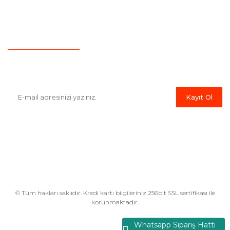
İletişim
Hesap Numaralarımız
Havale Bildirim Formu
E-Bülten'e Kayıt Olun
Haber listemize kayıt olarak kampanyalardan,indirim ve yeni
ürünlerden ilk siz haberdar olabilirsiniz.
Kayıt Ol
© Tüm hakları saklıdır. Kredi kartı bilgileriniz 256bit SSL sertifikası ile
korunmaktadır.
Whatsapp Sipariş Hattı