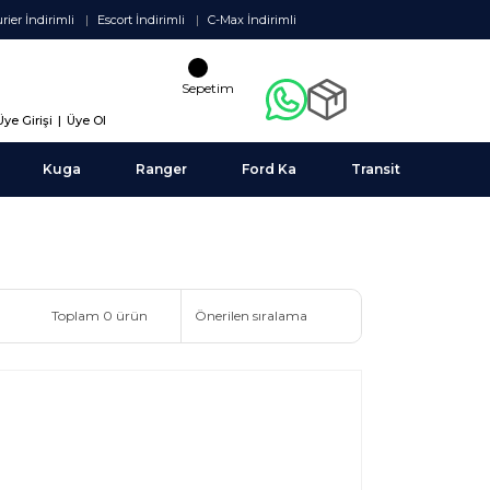
rier İndirimli
Escort İndirimli
C-Max İndirimli
Sepetim
Üye Girişi
|
Üye Ol
Kuga
Ranger
Ford Ka
Transit
Toplam 0 ürün