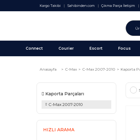
Kargo Takibi
Sahibinden.com
Çıkma Parça İletişim
Connect
Courier
Escort
Focus
Anasayfa
C-Max
C-Max 2007-2010
Kaporta Pa
Kaporta Parçaları
C-Max 2007-2010
HIZLI ARAMA