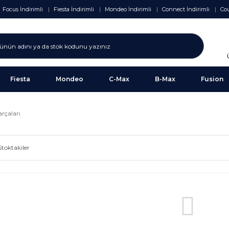
Focus İndirimli
Fiesta İndirimli
Mondeo İndirimli
Connect İndirimli
Cou
Fiesta
Mondeo
C-Max
B-Max
Fusion
rçaları
Stoktakiler