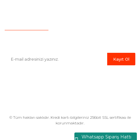
İletişim
Hesap Numaralarımız
Havale Bildirim Formu
E-Bülten'e Kayıt Olun
Haber listemize kayıt olarak kampanyalardan,indirim ve yeni
ürünlerden ilk siz haberdar olabilirsiniz.
Kayıt Ol
© Tüm hakları saklıdır. Kredi kartı bilgileriniz 256bit SSL sertifikası ile
korunmaktadır.
Whatsapp Sipariş Hattı