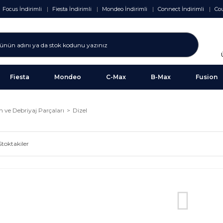
Focus İndirimli
Fiesta İndirimli
Mondeo İndirimli
Connect İndirimli
Cou
Fiesta
Mondeo
C-Max
B-Max
Fusion
 ve Debriyaj Parçaları
Dizel
Stoktakiler