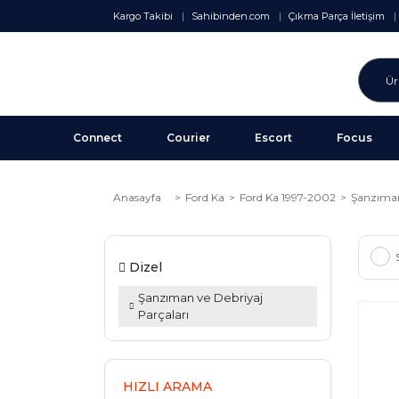
Kargo Takibi
Sahibinden.com
Çıkma Parça İletişim
Connect
Courier
Escort
Focus
Anasayfa
Ford Ka
Ford Ka 1997-2002
Şanzıman
Dizel
Şanzıman ve Debriyaj
Parçaları
HIZLI ARAMA