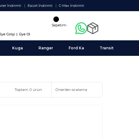
rier İndirimli
Escort İndirimli
C-Max İndirimli
Sepetim
Üye Girişi
|
Üye Ol
Kuga
Ranger
Ford Ka
Transit
Toplam 0 ürün