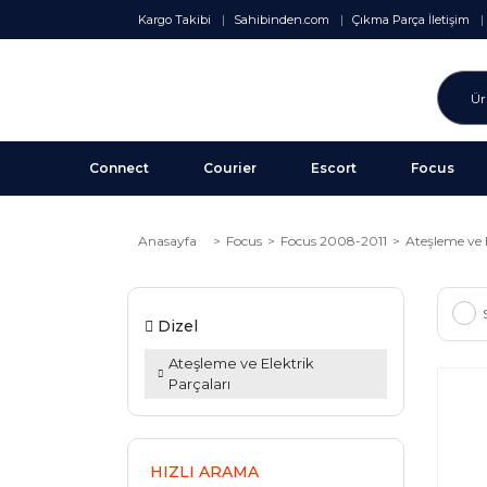
Kargo Takibi
Sahibinden.com
Çıkma Parça İletişim
Connect
Courier
Escort
Focus
Anasayfa
Focus
Focus 2008-2011
Ateşleme ve E
Dizel
Ateşleme ve Elektrik
Parçaları
HIZLI ARAMA