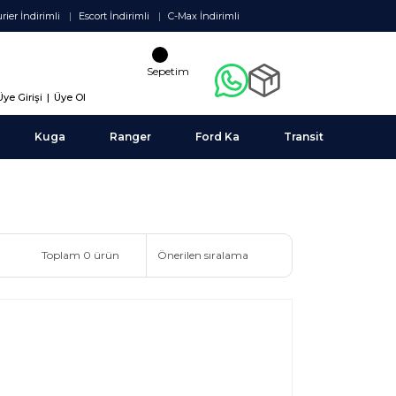
rier İndirimli
Escort İndirimli
C-Max İndirimli
Sepetim
Üye Girişi
|
Üye Ol
Kuga
Ranger
Ford Ka
Transit
Toplam 0 ürün