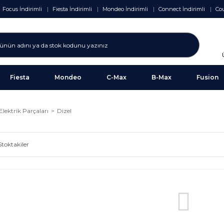
Focus İndirimli
Fiesta İndirimli
Mondeo İndirimli
Connect İndirimli
Cou
Fiesta
Mondeo
C-Max
B-Max
Fusion
lektrik Parçaları
Dizel
Stoktakiler