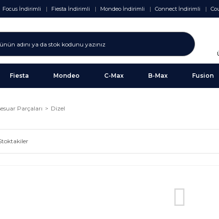
Focus İndirimli
Fiesta İndirimli
Mondeo İndirimli
Connect İndirimli
Cou
Fiesta
Mondeo
C-Max
B-Max
Fusion
sesuar Parçaları
Dizel
Stoktakiler