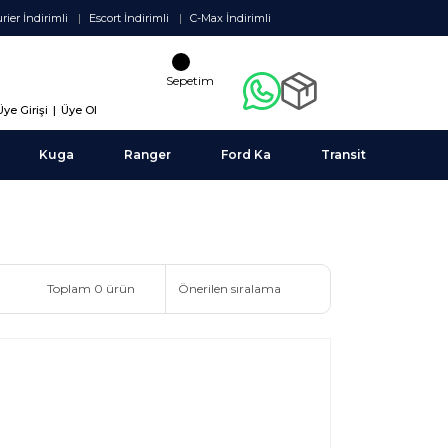
rier İndirimli
Escort İndirimli
C-Max İndirimli
Sepetim
Üye Girişi
|
Üye Ol
Kuga
Ranger
Ford Ka
Transit
Toplam 0 ürün