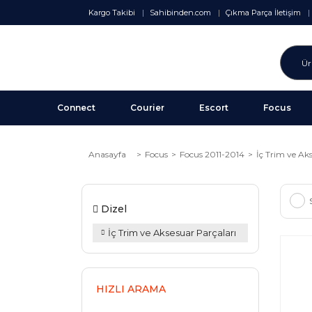
Kargo Takibi
Sahibinden.com
Çıkma Parça İletişim
Connect
Courier
Escort
Focus
Anasayfa
Focus
Focus 2011-2014
İç Trim ve Ak
Dizel
İç Trim ve Aksesuar Parçaları
HIZLI ARAMA