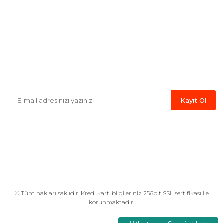
İletişim
Hesap Numaralarımız
Havale Bildirim Formu
E-Bülten'e Kayıt Olun
Haber listemize kayıt olarak kampanyalardan,indirim ve yeni
ürünlerden ilk siz haberdar olabilirsiniz.
Kayıt Ol
© Tüm hakları saklıdır. Kredi kartı bilgileriniz 256bit SSL sertifikası ile
korunmaktadır.