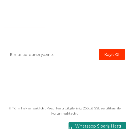
İletişim
Hesap Numaralarımız
Havale Bildirim Formu
E-Bülten'e Kayıt Olun
Haber listemize kayıt olarak kampanyalardan,indirim ve yeni
ürünlerden ilk siz haberdar olabilirsiniz.
Kayıt Ol
© Tüm hakları saklıdır. Kredi kartı bilgileriniz 256bit SSL sertifikası ile
korunmaktadır.
Whatsapp Sipariş Hattı