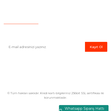
İletişim
Hesap Numaralarımız
Havale Bildirim Formu
E-Bülten'e Kayıt Olun
Haber listemize kayıt olarak kampanyalardan,indirim ve yeni
ürünlerden ilk siz haberdar olabilirsiniz.
Kayıt Ol
© Tüm hakları saklıdır. Kredi kartı bilgileriniz 256bit SSL sertifikası ile
korunmaktadır.
Whatsapp Sipariş Hattı