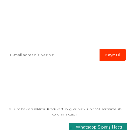
İletişim
Hesap Numaralarımız
Havale Bildirim Formu
E-Bülten'e Kayıt Olun
Haber listemize kayıt olarak kampanyalardan,indirim ve yeni
ürünlerden ilk siz haberdar olabilirsiniz.
Kayıt Ol
© Tüm hakları saklıdır. Kredi kartı bilgileriniz 256bit SSL sertifikası ile
korunmaktadır.
Whatsapp Sipariş Hattı