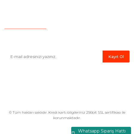
İletişim
Hesap Numaralarımız
Havale Bildirim Formu
E-Bülten'e Kayıt Olun
Haber listemize kayıt olarak kampanyalardan,indirim ve yeni
ürünlerden ilk siz haberdar olabilirsiniz.
Kayıt Ol
© Tüm hakları saklıdır. Kredi kartı bilgileriniz 256bit SSL sertifikası ile
korunmaktadır.
Whatsapp Sipariş Hattı