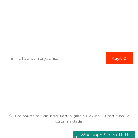
İletişim
Hesap Numaralarımız
Havale Bildirim Formu
E-Bülten'e Kayıt Olun
Haber listemize kayıt olarak kampanyalardan,indirim ve yeni
ürünlerden ilk siz haberdar olabilirsiniz.
Kayıt Ol
© Tüm hakları saklıdır. Kredi kartı bilgileriniz 256bit SSL sertifikası ile
korunmaktadır.
Whatsapp Sipariş Hattı