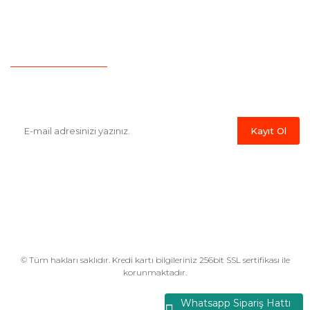
İletişim
Hesap Numaralarımız
Havale Bildirim Formu
E-Bülten'e Kayıt Olun
Haber listemize kayıt olarak kampanyalardan,indirim ve yeni
ürünlerden ilk siz haberdar olabilirsiniz.
Kayıt Ol
© Tüm hakları saklıdır. Kredi kartı bilgileriniz 256bit SSL sertifikası ile
korunmaktadır.
Whatsapp Sipariş Hattı