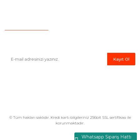
İletişim
Hesap Numaralarımız
Havale Bildirim Formu
E-Bülten'e Kayıt Olun
Haber listemize kayıt olarak kampanyalardan,indirim ve yeni
ürünlerden ilk siz haberdar olabilirsiniz.
Kayıt Ol
© Tüm hakları saklıdır. Kredi kartı bilgileriniz 256bit SSL sertifikası ile
korunmaktadır.
Whatsapp Sipariş Hattı