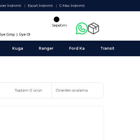
rier İndirimli
Escort İndirimli
C-Max İndirimli
Sepetim
Üye Girişi
|
Üye Ol
Kuga
Ranger
Ford Ka
Transit
Toplam 0 ürün