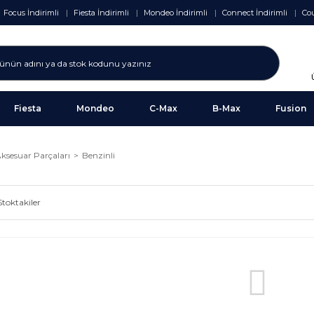
Focus İndirimli
Fiesta İndirimli
Mondeo İndirimli
Connect İndirimli
Cou
Fiesta
Mondeo
C-Max
B-Max
Fusion
Aksesuar Parçaları
Benzinli
Stoktakiler