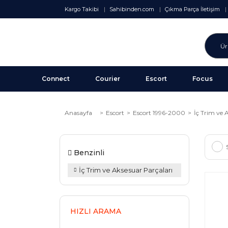
Kargo Takibi
Sahibinden.com
Çıkma Parça İletişim
Connect
Courier
Escort
Focus
Anasayfa
Escort
Escort 1996-2000
İç Trim ve 
Benzinli
İç Trim ve Aksesuar Parçaları
HIZLI ARAMA