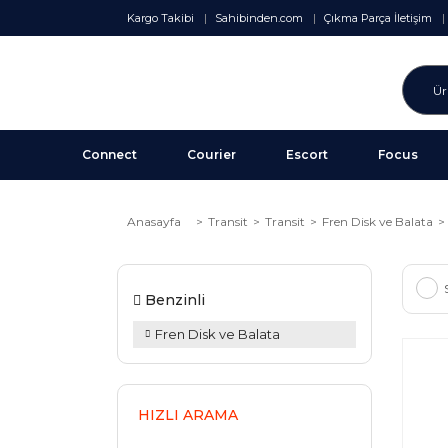
Kargo Takibi
Sahibinden.com
Çıkma Parça İletişim
Connect
Courier
Escort
Focus
Anasayfa
Transit
Transit
Fren Disk ve Balata
Benzinli
Fren Disk ve Balata
HIZLI ARAMA