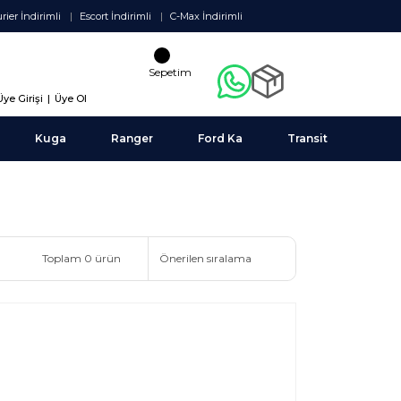
rier İndirimli
Escort İndirimli
C-Max İndirimli
Sepetim
Üye Girişi
|
Üye Ol
Kuga
Ranger
Ford Ka
Transit
Toplam 0 ürün