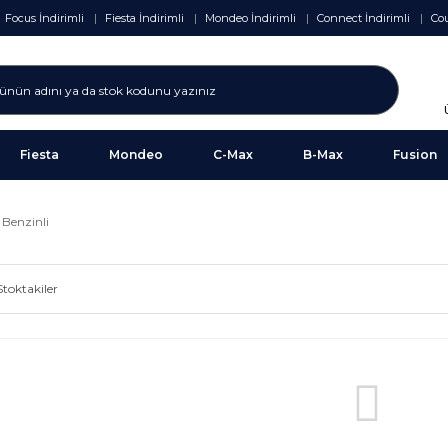
Focus İndirimli
Fiesta İndirimli
Mondeo İndirimli
Connect İndirimli
Cou
Fiesta
Mondeo
C-Max
B-Max
Fusion
Benzinli
Stoktakiler