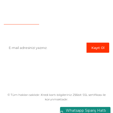
İletişim
Hesap Numaralarımız
Havale Bildirim Formu
E-Bülten'e Kayıt Olun
Haber listemize kayıt olarak kampanyalardan,indirim ve yeni
ürünlerden ilk siz haberdar olabilirsiniz.
Kayıt Ol
© Tüm hakları saklıdır. Kredi kartı bilgileriniz 256bit SSL sertifikası ile
korunmaktadır.
Whatsapp Sipariş Hattı