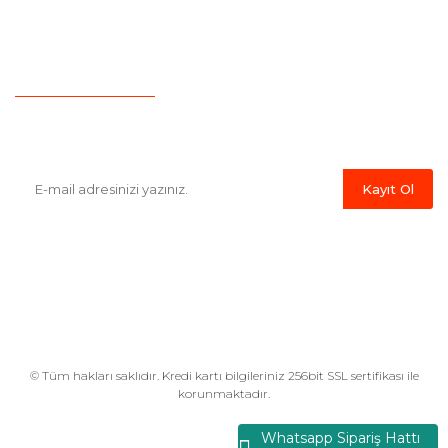
İletişim
Hesap Numaralarımız
Havale Bildirim Formu
E-Bülten'e Kayıt Olun
Haber listemize kayıt olarak kampanyalardan,indirim ve yeni
ürünlerden ilk siz haberdar olabilirsiniz.
Kayıt Ol
© Tüm hakları saklıdır. Kredi kartı bilgileriniz 256bit SSL sertifikası ile
korunmaktadır.
Whatsapp Sipariş Hattı