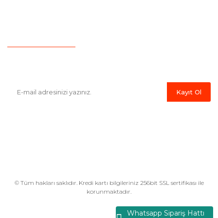
İletişim
Hesap Numaralarımız
Havale Bildirim Formu
E-Bülten'e Kayıt Olun
Haber listemize kayıt olarak kampanyalardan,indirim ve yeni
ürünlerden ilk siz haberdar olabilirsiniz.
Kayıt Ol
© Tüm hakları saklıdır. Kredi kartı bilgileriniz 256bit SSL sertifikası ile
korunmaktadır.
Whatsapp Sipariş Hattı