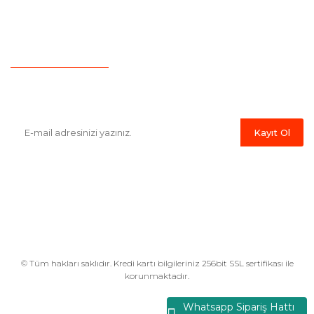
İletişim
Hesap Numaralarımız
Havale Bildirim Formu
E-Bülten'e Kayıt Olun
Haber listemize kayıt olarak kampanyalardan,indirim ve yeni
ürünlerden ilk siz haberdar olabilirsiniz.
Kayıt Ol
© Tüm hakları saklıdır. Kredi kartı bilgileriniz 256bit SSL sertifikası ile
korunmaktadır.
Whatsapp Sipariş Hattı