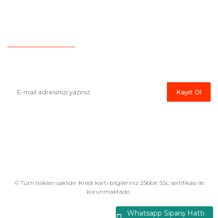
İletişim
Hesap Numaralarımız
Havale Bildirim Formu
E-Bülten'e Kayıt Olun
Haber listemize kayıt olarak kampanyalardan,indirim ve yeni
ürünlerden ilk siz haberdar olabilirsiniz.
Kayıt Ol
© Tüm hakları saklıdır. Kredi kartı bilgileriniz 256bit SSL sertifikası ile
korunmaktadır.
Whatsapp Sipariş Hattı