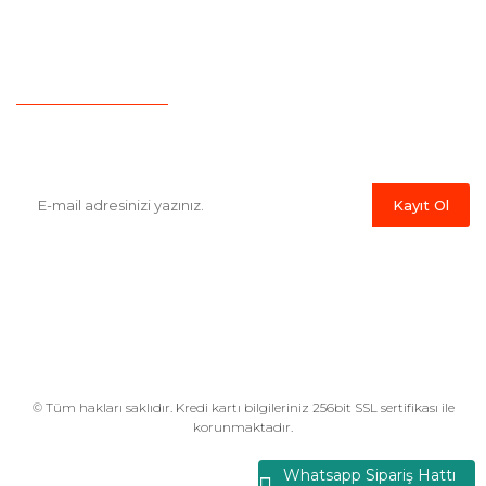
İletişim
Hesap Numaralarımız
Havale Bildirim Formu
E-Bülten'e Kayıt Olun
Haber listemize kayıt olarak kampanyalardan,indirim ve yeni
ürünlerden ilk siz haberdar olabilirsiniz.
Kayıt Ol
© Tüm hakları saklıdır. Kredi kartı bilgileriniz 256bit SSL sertifikası ile
korunmaktadır.
Whatsapp Sipariş Hattı