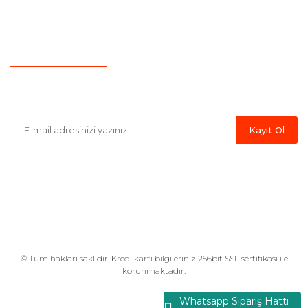
İletişim
Hesap Numaralarımız
Havale Bildirim Formu
E-Bülten'e Kayıt Olun
Haber listemize kayıt olarak kampanyalardan,indirim ve yeni
ürünlerden ilk siz haberdar olabilirsiniz.
Kayıt Ol
© Tüm hakları saklıdır. Kredi kartı bilgileriniz 256bit SSL sertifikası ile
korunmaktadır.
Whatsapp Sipariş Hattı