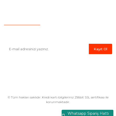
İletişim
Hesap Numaralarımız
Havale Bildirim Formu
E-Bülten'e Kayıt Olun
Haber listemize kayıt olarak kampanyalardan,indirim ve yeni
ürünlerden ilk siz haberdar olabilirsiniz.
Kayıt Ol
© Tüm hakları saklıdır. Kredi kartı bilgileriniz 256bit SSL sertifikası ile
korunmaktadır.
Whatsapp Sipariş Hattı