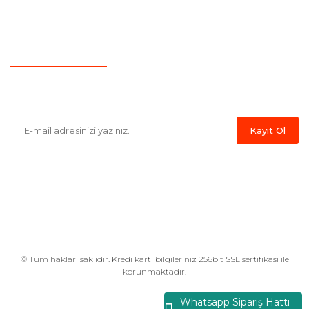
İletişim
Hesap Numaralarımız
Havale Bildirim Formu
E-Bülten'e Kayıt Olun
Haber listemize kayıt olarak kampanyalardan,indirim ve yeni
ürünlerden ilk siz haberdar olabilirsiniz.
Kayıt Ol
© Tüm hakları saklıdır. Kredi kartı bilgileriniz 256bit SSL sertifikası ile
korunmaktadır.
Whatsapp Sipariş Hattı