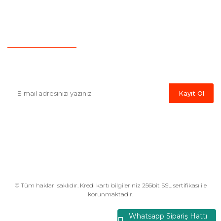
İletişim
Hesap Numaralarımız
Havale Bildirim Formu
E-Bülten'e Kayıt Olun
Haber listemize kayıt olarak kampanyalardan,indirim ve yeni
ürünlerden ilk siz haberdar olabilirsiniz.
Kayıt Ol
© Tüm hakları saklıdır. Kredi kartı bilgileriniz 256bit SSL sertifikası ile
korunmaktadır.
Whatsapp Sipariş Hattı