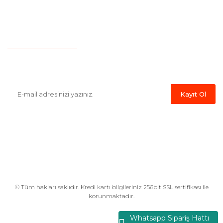
İletişim
Hesap Numaralarımız
Havale Bildirim Formu
E-Bülten'e Kayıt Olun
Haber listemize kayıt olarak kampanyalardan,indirim ve yeni
ürünlerden ilk siz haberdar olabilirsiniz.
Kayıt Ol
© Tüm hakları saklıdır. Kredi kartı bilgileriniz 256bit SSL sertifikası ile
korunmaktadır.
Whatsapp Sipariş Hattı