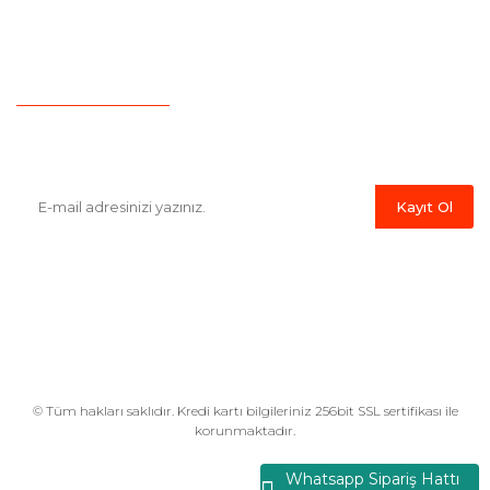
İletişim
Hesap Numaralarımız
Havale Bildirim Formu
E-Bülten'e Kayıt Olun
Haber listemize kayıt olarak kampanyalardan,indirim ve yeni
ürünlerden ilk siz haberdar olabilirsiniz.
Kayıt Ol
© Tüm hakları saklıdır. Kredi kartı bilgileriniz 256bit SSL sertifikası ile
korunmaktadır.
Whatsapp Sipariş Hattı