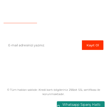
İletişim
Hesap Numaralarımız
Havale Bildirim Formu
E-Bülten'e Kayıt Olun
Haber listemize kayıt olarak kampanyalardan,indirim ve yeni
ürünlerden ilk siz haberdar olabilirsiniz.
Kayıt Ol
© Tüm hakları saklıdır. Kredi kartı bilgileriniz 256bit SSL sertifikası ile
korunmaktadır.
Whatsapp Sipariş Hattı