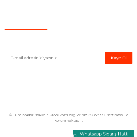
İletişim
Hesap Numaralarımız
Havale Bildirim Formu
E-Bülten'e Kayıt Olun
Haber listemize kayıt olarak kampanyalardan,indirim ve yeni
ürünlerden ilk siz haberdar olabilirsiniz.
Kayıt Ol
© Tüm hakları saklıdır. Kredi kartı bilgileriniz 256bit SSL sertifikası ile
korunmaktadır.
Whatsapp Sipariş Hattı