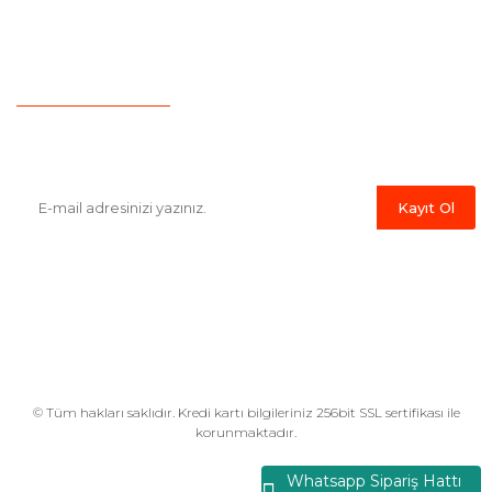
İletişim
Hesap Numaralarımız
Havale Bildirim Formu
E-Bülten'e Kayıt Olun
Haber listemize kayıt olarak kampanyalardan,indirim ve yeni
ürünlerden ilk siz haberdar olabilirsiniz.
Kayıt Ol
© Tüm hakları saklıdır. Kredi kartı bilgileriniz 256bit SSL sertifikası ile
korunmaktadır.
Whatsapp Sipariş Hattı