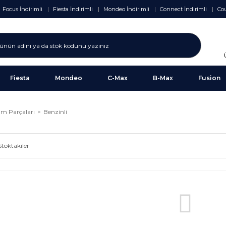
Focus İndirimli
Fiesta İndirimli
Mondeo İndirimli
Connect İndirimli
Cou
Fiesta
Mondeo
C-Max
B-Max
Fusion
ım Parçaları
Benzinli
Stoktakiler