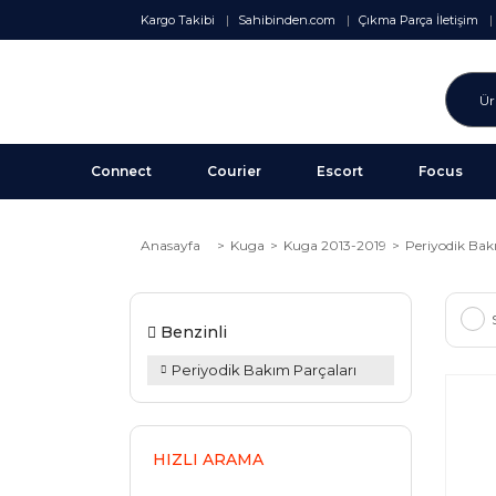
Kargo Takibi
Sahibinden.com
Çıkma Parça İletişim
Connect
Courier
Escort
Focus
Anasayfa
Kuga
Kuga 2013-2019
Periyodik Bak
Benzinli
Periyodik Bakım Parçaları
HIZLI ARAMA