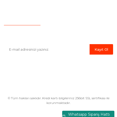
İletişim
Hesap Numaralarımız
Havale Bildirim Formu
E-Bülten'e Kayıt Olun
Haber listemize kayıt olarak kampanyalardan,indirim ve yeni
ürünlerden ilk siz haberdar olabilirsiniz.
Kayıt Ol
© Tüm hakları saklıdır. Kredi kartı bilgileriniz 256bit SSL sertifikası ile
korunmaktadır.
Whatsapp Sipariş Hattı