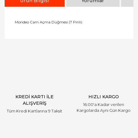
Ürün Bilgisi
Yorumlar
Mondeo Cam Açma Düğmesi (7 Pinli)
Bu ürünün fiyat bilgisi, resim, ürün açıklamalarında
ve diğer konularda yetersiz gördüğünüz noktaları
Bu ürüne ilk yorumu siz yapın!
öneri formunu kullanarak tarafımıza iletebilirsiniz.
Görüş ve önerileriniz için teşekkür ederiz.
Yorum Yaz
Ürün resmi kalitesiz, bozuk veya görüntülenemiyor.
Ürün açıklamasında eksik bilgiler bulunuyor.
Ürün bilgilerinde hatalar bulunuyor.
Ürün fiyatı diğer sitelerden daha pahalı.
KREDİ KARTI İLE
HIZLI KARGO
Bu ürüne benzer farklı alternatifler olmalı.
ALIŞVERİŞ
16:00'a Kadar verilen
Kargolarda Aynı Gün Kargo
Tüm Kredi Kartlarına 9 Taksit
Gönder