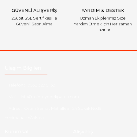
GÜVENLİ ALIŞVERİŞ
YARDIM & DESTEK
256bit SSL Sertifikası ile
Uzman Ekiplerimiz Size
Güvenli Satın Alma
Yardım Etmek için Her zaman
Hazırlar
Ulaşım Bilgileri
Telefon :
0533 329 51 39
Mail :
info@hsfordyedekparca.com
Adres :
Ostim Serhat Mahallesi 1124 Sokak No:19
Yenimahalle/Ankara
Kurumsal
Alışveriş