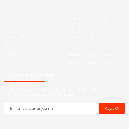
Hakkımızda
Satış Sözleşmesi
Kurumsal Satış
Ödeme ve Teslimat
Sıkça Sorulan Sorular
Gizlilik ve Güvenlik
Kargo Takibi
İade ve İptal
Yeni Üyelik
Garanti Şartları
İletişim
Hesap Numaralarımız
Havale Bildirim Formu
E-Bülten'e Kayıt Olun
Haber listemize kayıt olarak kampanyalardan,indirim ve yeni
ürünlerden ilk siz haberdar olabilirsiniz.
Kayıt Ol