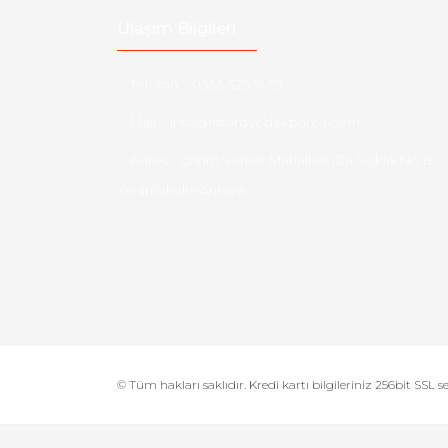
Ulaşım Bilgileri
Telefon :
0533 329 51 39
Mail :
info@hsfordyedekparca.com
Adres :
Ostim Serhat Mahallesi 1124 Sokak No:19
Yenimahalle/Ankara
© Tüm hakları saklıdır. Kredi kartı bilgileriniz 256bit SSL s