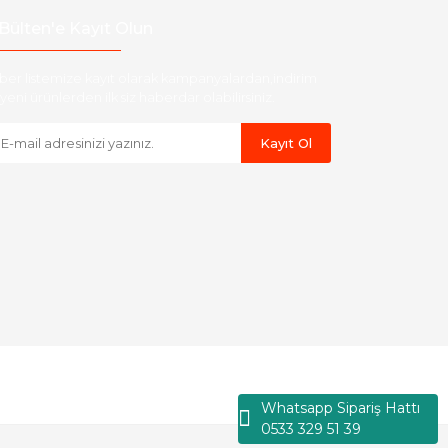
Bülten'e Kayıt Olun
ber listemize kayıt olarak kampanyalardan,indirim
yeni ürünlerden ilk siz haberdar olabilirsiniz.
Kayıt Ol
Whatsapp Sipariş Hattı
0533 329 51 39