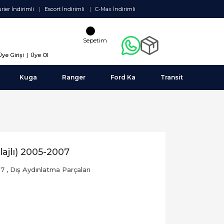
rier İndirimli
Escort İndirimli
C-Max İndirimli
Sepetim
Üye Girişi
|
Üye Ol
Kuga
Ranger
Ford Ka
Transit
ajlı) 2005-2007
07
,
Dış Aydınlatma Parçaları