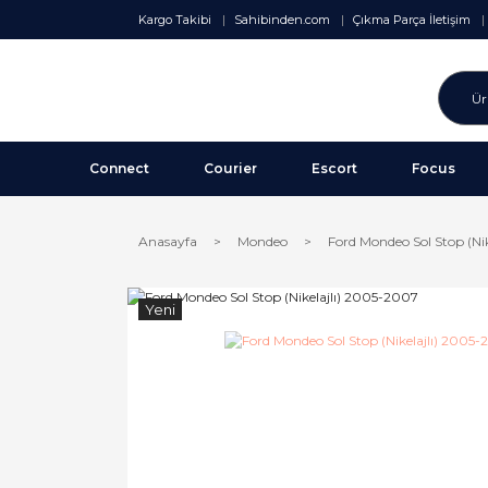
Kargo Takibi
Sahibinden.com
Çıkma Parça İletişim
Connect
Courier
Escort
Focus
Anasayfa
Mondeo
Ford Mondeo Sol Stop (Ni
Yeni