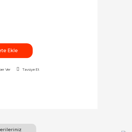
te Ekle
er Ver
Tavsiye Et
erileriniz