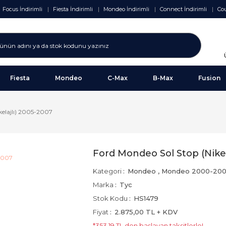
Focus İndirimli
Fiesta İndirimli
Mondeo İndirimli
Connect İndirimli
Cou
Fiesta
Mondeo
C-Max
B-Max
Fusion
kelajlı) 2005-2007
Ford Mondeo Sol Stop (Nikel
Kategori
Mondeo
,
Mondeo 2000-20
Marka
Tyc
Stok Kodu
HS1479
Fiyat
2.875,00 TL + KDV
*353,19 TL den başlayan taksitlerle!