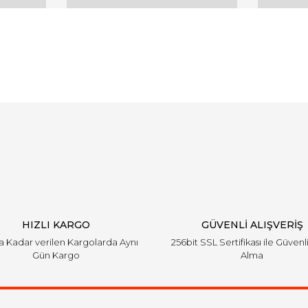
arında ve diğer konularda yetersiz gördüğünüz noktaları öneri formunu ku
Bu ürüne ilk yorumu siz yapın!
emiyor.
Yorum Yaz
HIZLI KARGO
GÜVENLİ ALIŞVERİŞ
'a Kadar verilen Kargolarda Aynı
256bit SSL Sertifikası ile Güvenl
Gün Kargo
Alma
Gönder