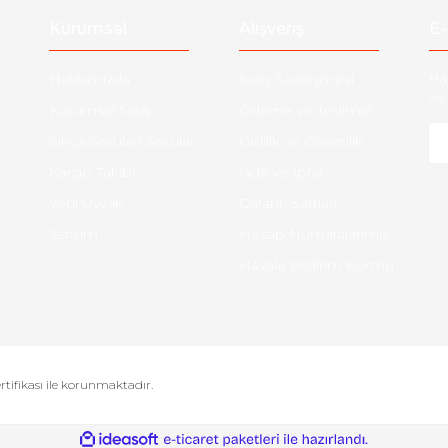
Kurumsal
Alışveriş
E-
Hakkımızda
Satış Sözleşmesi
Ha
ve 
Kurumsal Satış
Ödeme ve Teslimat
Sıkça Sorulan Sorular
Gizlilik ve Güvenlik
Kargo Takibi
İade ve İptal
Yeni Üyelik
Garanti Şartları
İletişim
Hesap Numaralarımız
Havale Bildirim Formu
ertifikası ile korunmaktadır.
ile
ideasoft
e-