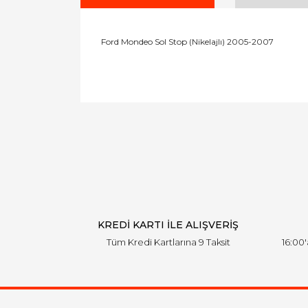
Ford Mondeo Sol Stop (Nikelajlı) 2005-2007
Bu ürünün fiyat bilgisi, resim, ürün açıklamal
Görüş ve önerileriniz için teşekkür ederiz.
Ürün resmi kalitesiz, bozuk veya görüntülen
Ürün açıklamasında eksik bilgiler bulunuyor.
Ürün bilgilerinde hatalar bulunuyor.
Ürün fiyatı diğer sitelerden daha pahalı.
Bu ürüne benzer farklı alternatifler olmalı.
KREDİ KARTI İLE ALIŞVERİŞ
Tüm Kredi Kartlarına 9 Taksit
16:00