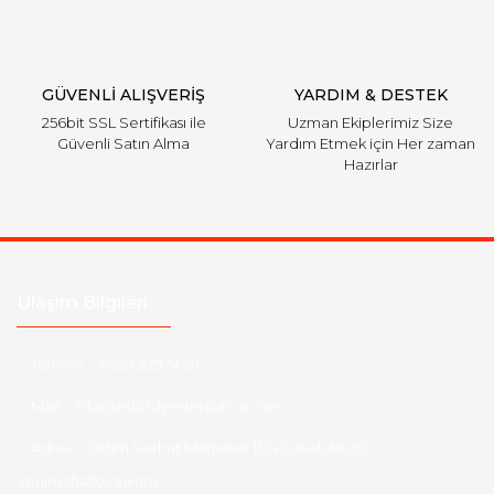
Gönder
GÜVENLİ ALIŞVERİŞ
YARDIM & DESTEK
256bit SSL Sertifikası ile
Uzman Ekiplerimiz Size
Güvenli Satın Alma
Yardım Etmek için Her zaman
Hazırlar
Ulaşım Bilgileri
Telefon :
0533 329 51 39
Mail :
info@hsfordyedekparca.com
Adres :
Ostim Serhat Mahallesi 1124 Sokak No:19
Yenimahalle/Ankara