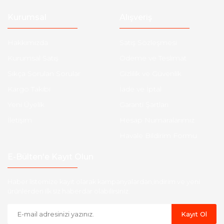
Kurumsal
Alışveriş
Hakkımızda
Satış Sözleşmesi
Kurumsal Satış
Ödeme ve Teslimat
Sıkça Sorulan Sorular
Gizlilik ve Güvenlik
Kargo Takibi
İade ve İptal
Yeni Üyelik
Garanti Şartları
İletişim
Hesap Numaralarımız
Havale Bildirim Formu
E-Bülten'e Kayıt Olun
Haber listemize kayıt olarak kampanyalardan,indirim ve yeni
ürünlerden ilk siz haberdar olabilirsiniz.
Kayıt Ol