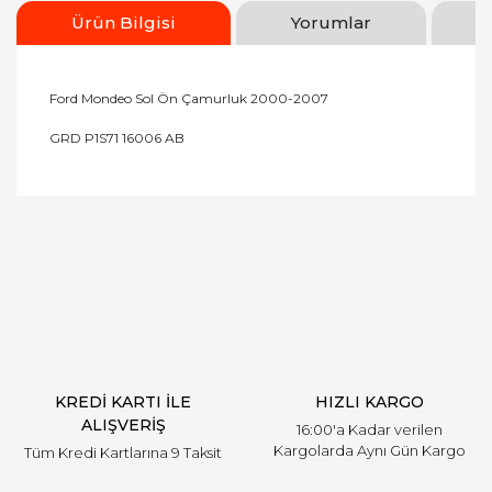
Ürün Bilgisi
Yorumlar
Ford Mondeo Sol Ön Çamurluk 2000-2007
GRD P1S71 16006 AB
Bu ürünün fiyat bilgisi, resim, ürün açıklamalarında
ve diğer konularda yetersiz gördüğünüz noktaları
Bu ürüne ilk yorumu siz yapın!
öneri formunu kullanarak tarafımıza iletebilirsiniz.
Görüş ve önerileriniz için teşekkür ederiz.
Yorum Yaz
Ürün resmi kalitesiz, bozuk veya görüntülenemiyor.
Ürün açıklamasında eksik bilgiler bulunuyor.
Ürün bilgilerinde hatalar bulunuyor.
Ürün fiyatı diğer sitelerden daha pahalı.
KREDİ KARTI İLE
HIZLI KARGO
Bu ürüne benzer farklı alternatifler olmalı.
ALIŞVERİŞ
16:00'a Kadar verilen
Kargolarda Aynı Gün Kargo
Tüm Kredi Kartlarına 9 Taksit